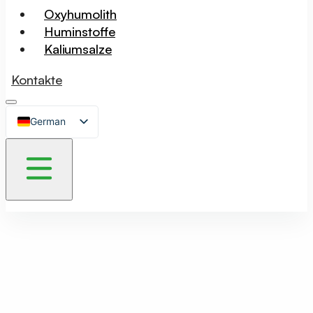
Oxyhumolith
Huminstoffe
Kaliumsalze
Kontakte
German
Czech
English